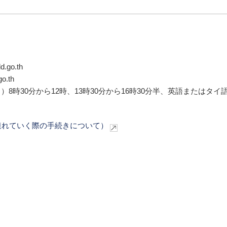
go.th
.th
除く）8時30分から12時、13時30分から16時30分半、英語またはタイ
連れていく際の手続きについて）