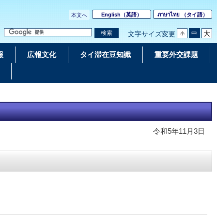
English
（英語）
ภาษาไทย
（タイ語）
本文へ
大
検索
中
文字サイズ変更
小
報
広報文化
タイ滞在豆知識
重要外交課題
令和5年11月3日