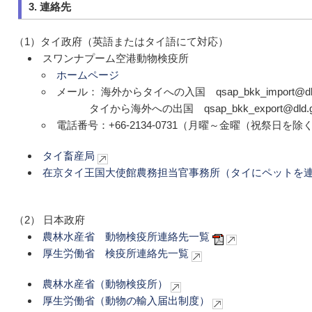
3. 連絡先
（1）タイ政府（英語またはタイ語にて対応）
スワンナプーム空港動物検疫所
ホームページ
メール： 海外からタイへの入国 qsap_bkk_import@dld.
タイから海外への出国 qsap_bkk_export@dld.go
電話番号：+66-2134-0731（月曜～金曜（祝祭日を
タイ畜産局
在京タイ王国大使館農務担当官事務所（タイにペットを
（2） 日本政府
農林水産省 動物検疫所連絡先一覧
厚生労働省 検疫所連絡先一覧
農林水産省（動物検疫所）
厚生労働省（動物の輸入届出制度）