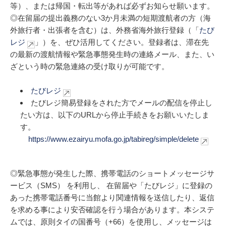
等）、または帰国・転出等があれば必ずお知らせ願います。
◎在留届の提出義務のない3か月未満の短期渡航者の方（海
外旅行者・出張者を含む）は、外務省海外旅行登録（「
たび
レジ
」）を、ぜひ活用してください。登録者は、滞在先
の最新の渡航情報や緊急事態発生時の連絡メール、また、い
ざという時の緊急連絡の受け取りが可能です。
たびレジ
たびレジ簡易登録をされた方でメールの配信を停止し
たい方は、以下のURLから停止手続きをお願いいたしま
す。
https://www.ezairyu.mofa.go.jp/tabireg/simple/delete
◎緊急事態が発生した際、携帯電話のショートメッセージサ
ービス（SMS） を利用し、 在留届や「たびレジ」に登録の
あった携帯電話番号に当館より関連情報を送信したり、返信
を求める事により安否確認を行う場合があります。本システ
ムでは、原則タイの国番号（+66）を使用し、メッセージは