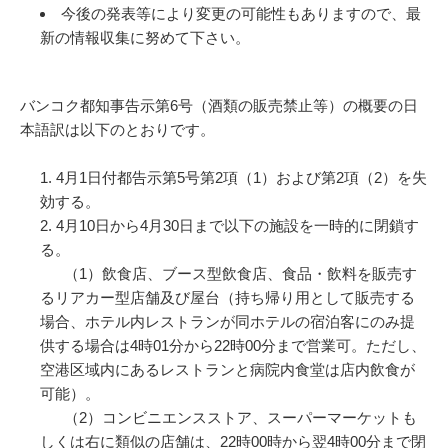
今後の発表等により変更の可能性もありますので、最
新の情報収集に努めて下さい。
バンコク都知事告示第6号（酒類の販売禁止等）の概要の日
本語訳は以下のとおりです。
4月1日付都告示第5号第2項（1）および第2項（2）を失
効する。
4月10日から4月30日まで以下の施設を一時的に閉鎖す
る。
（1）飲食店、ブース型飲食店、食品・飲料を販売す
るリアカー型店舗及び屋台（持ち帰り用として販売する
場合、ホテル内レストランが同ホテルの宿泊客にのみ提
供する場合は4時01分から22時00分まで営業可。ただし、
空港区域内にあるレストランと病院内食堂は店内飲食が
可能）。
（2）コンビニエンスストア、スーパーマーケットも
しくは右に類似の店舗は、22時00時から翌4時00分まで閉