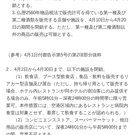
鎖とする。
仏歴2560年物品税法で販売許可を得ている第一種及び
第二種酒類を販売する店舗や施設を、4月10日から4月20
日の期間を閉鎖する。ただし、第一種及び第二種酒類以
外の商品の販売は可能とする。
（参考）4月1日付都告示第5号の第2項部分抜粋
2． 4月2日から4月30日まで、以下の施設を閉鎖。
（1）飲食店、ブース型飲食店，食品・飲料を販売するリ
アカー型店舗及び屋台（ただし、持ち帰り用として販売する
場合、ホテル内レストランが同ホテルの宿泊客にのみ提供す
る場合のみ、午前5時01分～深夜24時00分の時間帯に限り営
業可。本件措置には、空港区域内にあるレストランと病院内
食堂は対象とせず、着席して飲食することが認められる。）
（2）コンビニエンスストア、スーパーマーケット、他日
用品の販売店について、深夜24時01分から午前5時00分まで
の間、営業不可とする。