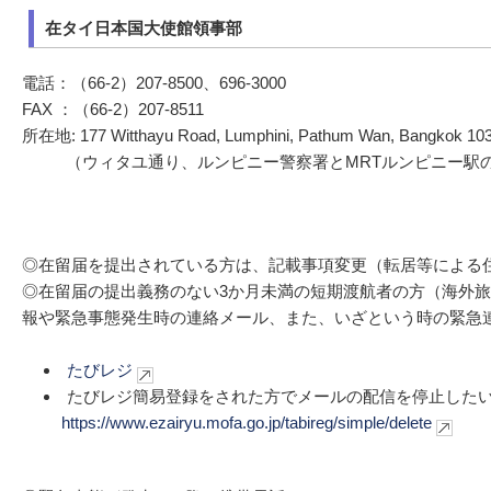
在タイ日本国大使館領事部
電話：（66-2）207-8500、696-3000
FAX ：（66-2）207-8511
所在地: 177 Witthayu Road, Lumphini, Pathum Wan, Bangkok 10
（ウィタユ通り、ルンピニー警察署とMRTルンピニー駅
◎在留届を提出されている方は、記載事項変更（転居等による住
◎在留届の提出義務のない3か月未満の短期渡航者の方（海外
報や緊急事態発生時の連絡メール、また、いざという時の緊急
たびレジ
たびレジ簡易登録をされた方でメールの配信を停止したい
https://www.ezairyu.mofa.go.jp/tabireg/simple/delete