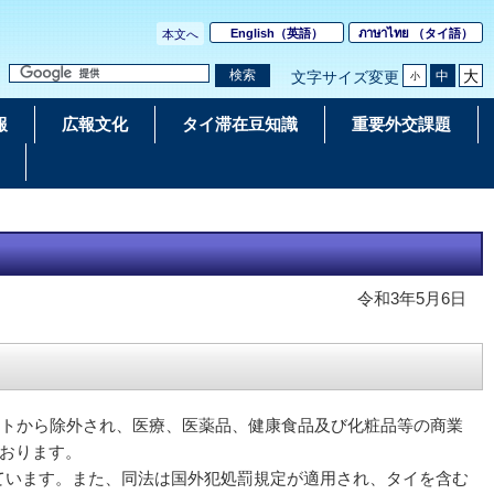
English
（英語）
ภาษาไทย
（タイ語）
本文へ
大
検索
中
文字サイズ変更
小
報
広報文化
タイ滞在豆知識
重要外交課題
令和3年5月6日
ストから除外され、医療、医薬品、健康食品及び化粧品等の商業
おります。
ています。また、同法は国外犯処罰規定が適用され、タイを含む