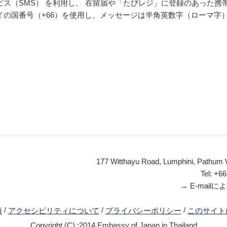
ス（SMS） を利用し、 在留届や「たびレジ」に登録のあった
の国番号（+66）を使用し、メッセージは半角英数字（ローマ字
177 Witthayu Road, Lumphini, Pathum
Tel: +6
→
E-mai
/
/
/
項
アクセシビリティについて
プライバシーポリシー
このサイト
Copyright (C) :2014 Embassy of Japan in Thailand