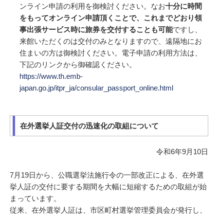
ンライン申請の利用を御検討ください。なお
十分に時間
をもってオンライン申請頂くことで、これまでどおり領
事出張サービス時に旅券を交付することも可能
ですし、
来館いただくのは交付のみとなりますので、遠隔地にお
住まいの方は御検討ください。電子申請の利用方法は、
下記のリンクから御確認ください。
https://www.th.emb-
japan.go.jp/itpr_ja/consular_passport_online.html
在外選挙人証交付の迅速化の取組について
令和6年9月10日
7月19日から、公職選挙法施行令の一部改正による、在外選
挙人証の交付に要する期間を大幅に短縮するための取組が始
まっています。
従来、在外選挙人証は、市区町村選挙管理委員会が発行し、