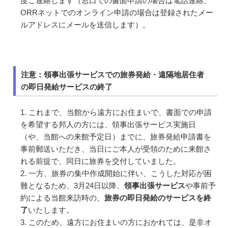
度ご連絡します（窓口での書面申請の場合は電話連絡、
ORRネットでのオンライン申請の場合は登録されたメー
ルアドレスにメールを送信します）。
注意：領事出張サービスでの旅券発給・遠隔地居住者
の即日発給サービスの終了
これまで、当館から遠方にお住まいで、書面での申請
を希望する邦人の方には、領事出張サービス実施日
（や、当館への来館予定日）までに、旅券発給申請書を
事前郵送いただき、当日にご本人が受領のために来館さ
れる前提で、同日に旅券を交付していました。
一方、旅券の集中作成開始に伴い、こうした対応が困
難となるため、3月24日以降、
領事出張サービス
や事前予
約による当館来訪時の、
旅券の即日発給のサービスを終
了
いたします。
このため、遠方にお住まいの方におかれては、是非オ