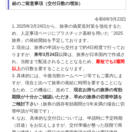
給のご留意事項（交付日数の増加）
令和6年9月23日
2025年3月24日から、旅券の偽変造対策を強化するた
め、人定事項ページにプラスチック基材を用いた「2025
旅券」の発給開始を予定しております。
現在は、旅券の申請から交付まで約4日程度で行ってお
りますが、
来年3月24日
以降は、旅券が日本国内で作成さ
れ、当館まで配送されることとなるため、
最短でも2週間
以上
の日数を要することとなります。
具体的には、今後当館ホームページ等でもご案内しま
すが、現在と比べて旅券の発給に時間を要することにな
るため、この機会に、改めて、
現在お持ちの旅券の有効
期限が十分かご確認いただき、早めの旅券の切替申請を
ご検討下さい
（旅券の残存有効期間が1年未満の場合に切
替申請が可能です）。
なお、具体的な交付日については、申請時に予定時期
（目途）をお伝えしますが、交付準備が整った段階で再