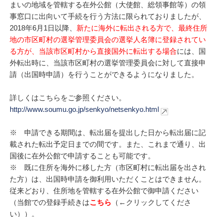
まいの地域を管轄する在外公館（大使館、総領事館等）の領
事窓口に出向いて手続を行う方法に限られておりましたが、
2018年6月1日以降、
新たに海外に転出される方で、最終住所
地の市区町村の選挙管理委員会の選挙人名簿に登録されてい
る方が、当該市区町村から直接国外に転出する場合
には、国
外転出時に、当該市区町村の選挙管理委員会に対して直接申
請（出国時申請）を行うことができるようになりました。
詳しくはこちらをご参照ください。
http://www.soumu.go.jp/senkyo/netsenkyo.html
※ 申請できる期間は、転出届を提出した日から転出届に記
載された転出予定日までの間です。また、これまで通り、出
国後に在外公館で申請することも可能です。
※ 既に住所を海外に移した方（市区町村に転出届を出され
た方）は、出国時申請を御利用いただくことはできません。
従来どおり、住所地を管轄する在外公館で御申請ください
（当館での登録手続きは
こちら
（←クリックしてくださ
い））。