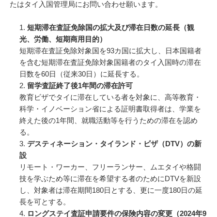
たはタイ入国管理局にお問い合わせ願います。
短期滞在査証免除国の拡大及び滞在日数の延長（観
光、労働、短期商用目的）
短期滞在査証免除対象国を93カ国に拡大し、日本国籍者
を含む短期滞在査証免除対象国籍者のタイ入国時の滞在
日数を60日（従来30日）に延長する。
留学査証終了後1年間の滞在許可
教育ビザでタイに滞在している者を対象に、高等教育・
科学・イノベーション省による証明書取得者は、学業を
終えた後の1年間、就職活動等を行うための滞在を認め
る。
デスティネーション・タイランド・ビザ（DTV）の新
設
リモート・ワーカー、フリーランサー、ムエタイや格闘
技を学ぶため等に滞在を希望する者のためにDTVを新設
し、対象者は滞在期間180日とする、更に一度180日の延
長を可とする。
ロングステイ査証申請要件の保険内容の変更（2024年9