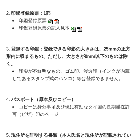
2.
印鑑登録原票：1部
印鑑登録原票
印鑑登録原票の記入見本
3.
登録する印鑑：登録できる印影の大きさは、25mmの正方
形内に収まるもの、ただし、大きさが8mm以下のものは除
く。
印影が不鮮明なもの、ゴム印、浸透印（インクが内蔵
してあるスタンプ式のハンコ）等は登録できません。
4.
パスポート（原本及びコピー）
コピーは身分事項及び現に有効なタイ国の長期滞在許
可（ビザ）印のページ
5.
現住所を証明する書類（本人氏名と現住所が記載されてい