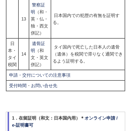
警察証
明
（和・
日本国内での犯歴の有無を証明す
13
英・仏・
る。
独・西文
併記）
日
遺骨証
タイ国内で死亡した日本人の遺骨
本・
明
（和
14
（遺体）を税関で滞りなく通関でき
タイ
文・英文
るよう証明する。
税関
併記）
申請・交付についての注意事項
受付時間
・
お問い合せ先
1．在留証明（和文：日本国内用）＊
オンライン申請 /
e-証明書可