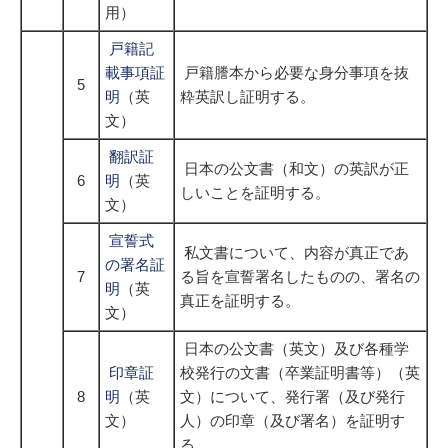
用）
戸籍記
載事項証
戸籍謄本から必要な身分事項を抜
5
明
（英
粋英訳し証明する。
文）
翻訳証
日本の公文書（和文）の英訳が正
6
明
（英
しいことを証明する。
文）
宣誓式
私文書について、内容が真正であ
の署名証
7
る旨を宣誓署名したものの、署名の
明
（英
真正を証明する。
文）
日本の公文書（英文）及び各種学
印章証
校発行の文書（卒業証明書等）（英
8
明
（英
文）について、発行署（及び発行
文）
人）の印章（及び署名）を証明す
る。