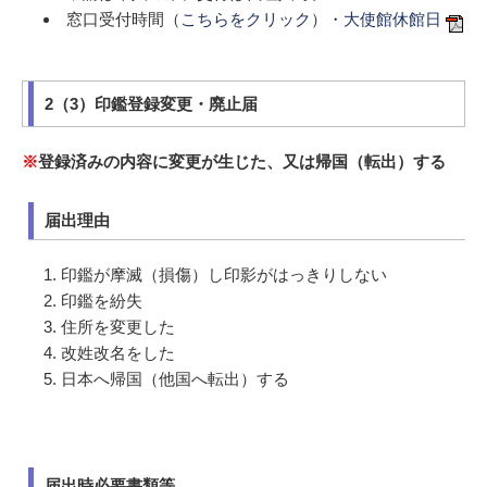
窓口受付時間（
こちらをクリック
）・
大使館休館日
2（3）印鑑登録変更・廃止届
※
登録済みの内容に変更が生じた、又は帰国（転出）する
届出理由
印鑑が摩滅（損傷）し印影がはっきりしない
印鑑を紛失
住所を変更した
改姓改名をした
日本へ帰国（他国へ転出）する
届出時必要書類等