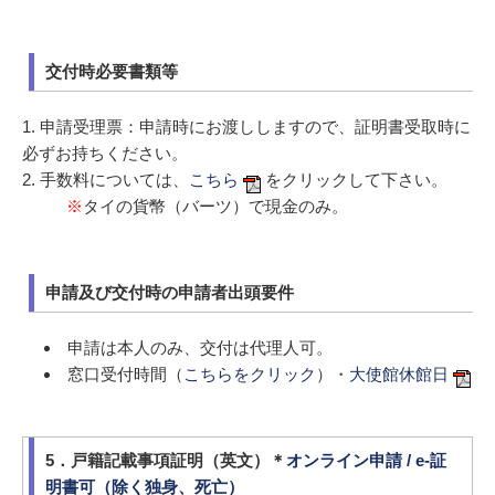
交付時必要書類等
1. 申請受理票：申請時にお渡ししますので、証明書受取時に
必ずお持ちください。
2. 手数料については、
こちら
をクリックして下さい。
※
タイの貨幣（バーツ）で現金のみ。
申請及び交付時の申請者出頭要件
申請は本人のみ、交付は代理人可。
窓口受付時間（
こちらをクリック
）・
大使館休館日
5．戸籍記載事項証明（英文）＊
オンライン申請 / e-証
明書可（除く独身、死亡）