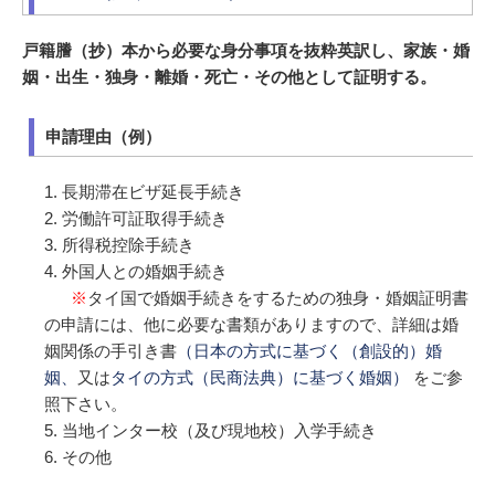
戸籍謄（抄）本から必要な身分事項を抜粋英訳し、家族・婚
姻・出生・独身・離婚・死亡・その他として証明する。
申請理由（例）
長期滞在ビザ延長手続き
労働許可証取得手続き
所得税控除手続き
外国人との婚姻手続き
※
タイ国で婚姻手続きをするための独身・婚姻証明書
の申請には、他に必要な書類がありますので、詳細は婚
姻関係の手引き書
（日本の方式に基づく（創設的）婚
姻、
又は
タイの方式（民商法典）に基づく婚姻）
をご参
照下さい。
当地インター校（及び現地校）入学手続き
その他