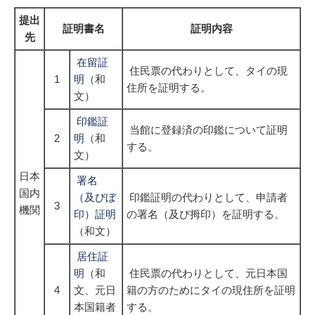
提出
証明書名
証明内容
先
在留証
住民票の代わりとして、タイの現
1
明
（和
住所を証明する。
文）
印鑑証
当館に登録済の印鑑について証明
2
明
（和
する。
文）
日本
署名
国内
（及びぼ
印鑑証明の代わりとして、申請者
3
機関
印）証明
の署名（及び拇印）を証明する。
（和文）
居住証
明
（和
住民票の代わりとして、元日本国
4
文、元日
籍の方のためにタイの現住所を証明
本国籍者
する。