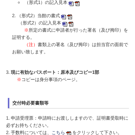
（形式1）の記入見本
（形式2）当館の書式
（形式2）の記入見本
※
所定の書式に申請者が行った署名（及び拇印）を
証明する。
（注）
書類上の署名（及び拇印）は担当官の面前で
お願い致します。
3.
現に有効なパスポート：原本及びコピー1部
※
コピーは身分事項のページ。
交付時必要書類等
1. 申請受理票：申請時にお渡ししますので、証明書受取時に
必ずお持ちください。
2. 手数料については、
こちら
をクリックして下さい。