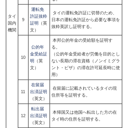
運転免
タイの運転免許証に切替のため、
タイ
許証抜粋
9
日本の運転免許証から必要な事項を
国内
証明
（英
抜粋英訳し証明する。
機関
文）
本邦公的年金の受給額を証明す
公的年
る。
金受給証
（公的年金受給者が労働を目的とし
10
明
（英
ない長期の滞在資格（ノンイミグラ
文）
ント・ビザ）の滞在許可延長時に使
用）
在留届
在留届に記載されているタイの現
11
出済証明
住所等を証明する。
（英文）
転出届
本帰国又は他国へ転出した方の在
12
出済証明
タイ時の住所を証明する。
（英文）