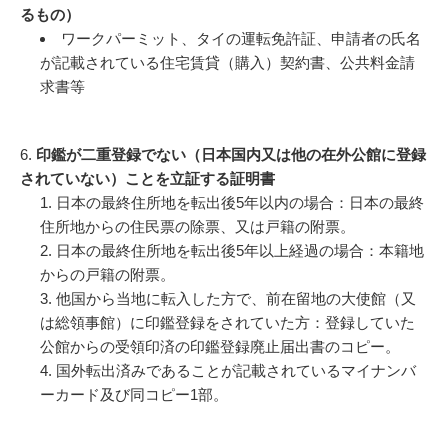
るもの）
ワークパーミット、タイの運転免許証、申請者の氏名
が記載されている住宅賃貸（購入）契約書、公共料金請
求書等
6.
印鑑が二重登録でない（日本国内又は他の在外公館に登録
されていない）ことを立証する証明書
日本の最終住所地を転出後5年以内の場合：日本の最終
住所地からの住民票の除票、又は戸籍の附票。
日本の最終住所地を転出後5年以上経過の場合：本籍地
からの戸籍の附票。
他国から当地に転入した方で、前在留地の大使館（又
は総領事館）に印鑑登録をされていた方：登録していた
公館からの受領印済の印鑑登録廃止届出書のコピー。
国外転出済みであることが記載されているマイナンバ
ーカード及び同コピー1部。