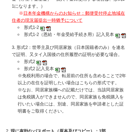
1になります。）
※
日本年金機構からのお知らせ：郵便受付停止地域在
住者の現況届提出一時猶予について
形式1-2
形式1-2（恩給・年金受給手続き用）記入見本
形式2：世帯主及び同居家族（日本国籍者のみ）を連名
で証明、又タイ入国後の住所履歴の証明が必要な場合。
形式2
形式2 記入見本
※免税利用の場合で、転居前の住所も含めることで2年
以上の在住を証明したい場合はこちらの形式です。
※なお、同居家族欄への記載だけでは、当該同居家族
は免税購入ができませんので、同居家族も免税購入を
行いたい場合には、別途、同居家族を申請者とした証
明書をご取得ください。
2.
現に有効なパスポート（原本及びコピー）：1部